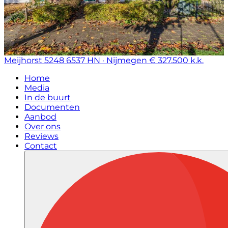
Meijhorst 5248
6537 HN · Nijmegen
€ 327.500 k.k.
Home
Media
In de buurt
Documenten
Aanbod
Over ons
Reviews
Contact