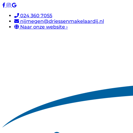
024 360 7055
nijmegen@driessenmakelaardij.nl
Naar onze website ›