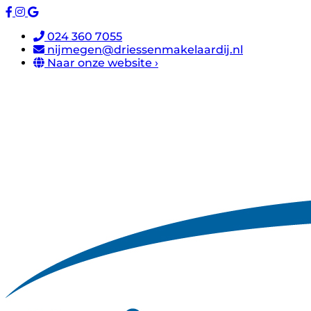
024 360 7055
nijmegen@driessenmakelaardij.nl
Naar onze website ›