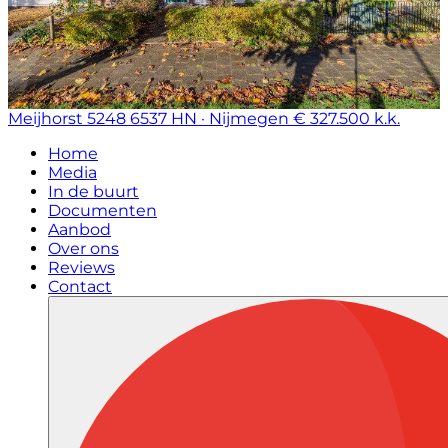
Meijhorst 5248
6537 HN · Nijmegen
€ 327.500 k.k.
Home
Media
In de buurt
Documenten
Aanbod
Over ons
Reviews
Contact