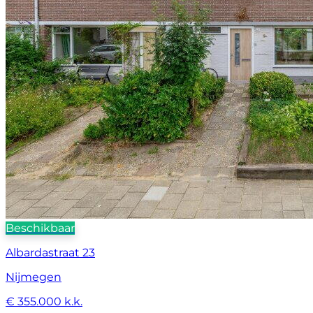
Beschikbaar
Albardastraat 23
Nijmegen
€ 355.000 k.k.