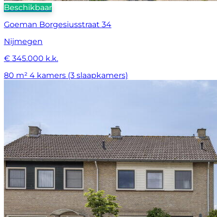
Beschikbaar
Goeman Borgesiusstraat 34
Nijmegen
€ 345.000 k.k.
80 m²
4 kamers (3 slaapkamers)