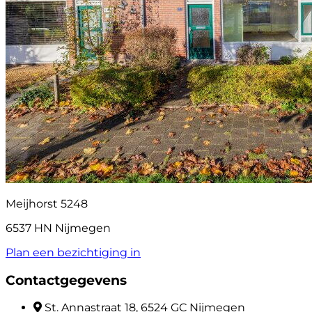
Meijhorst 5248
6537 HN Nijmegen
Plan een bezichtiging in
Contactgegevens
St. Annastraat 18, 6524 GC Nijmegen