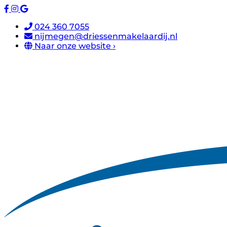
024 360 7055
nijmegen@driessenmakelaardij.nl
Naar onze website ›