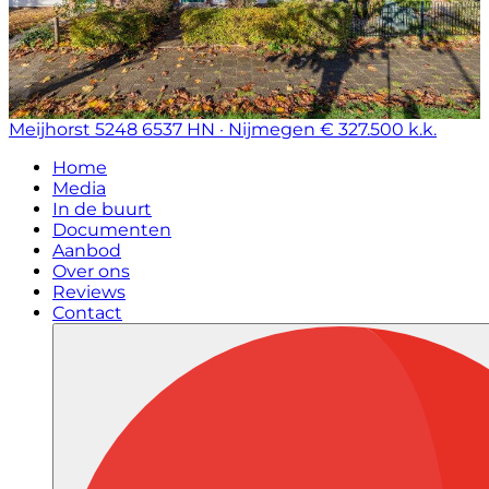
Meijhorst 5248
6537 HN · Nijmegen
€ 327.500 k.k.
Home
Media
In de buurt
Documenten
Aanbod
Over ons
Reviews
Contact