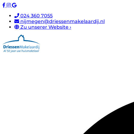
024 360 7055
nijmegen@driessenmakelaardij.nl
Zu unserer Website ›