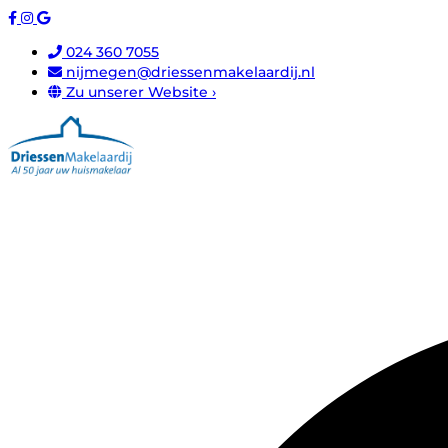
024 360 7055
nijmegen@driessenmakelaardij.nl
Zu unserer Website ›