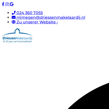
024 360 7055
nijmegen@driessenmakelaardij.nl
Zu unserer Website ›